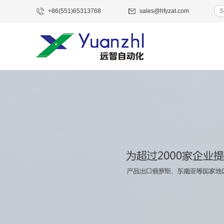
+86(551)65313768
sales@hfyzat.com