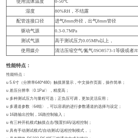
使用流体温度
0-50℃
湿度
80%RH，不结露
配管连接口径
进气8mm外径，出气8mm管径
驱动气源
0.3-0.7MPa
测试气源
高于测试压力0.05MPa以上，
使用媒介
清洁压缩空气/氮气/ISO8573-1等级或者JIS
性能特点：
性能特点：
u 5.6寸（分辨率640*480）触摸屏显示，中文操作页面，操作简单；
u 差压分辨率〈0.1Pa/〉，精度高；
u 多种测试压力与量程可选；正负压可调，更加灵活应用；
u 多通道参数〈64组〉，可以容易的进行参数通道的选择与设定；
u 16路输出控制，16路控制输入；
u 有三种开机模式触摸点击/预置扫码/远程控制；
u 具有手动测试模式/自动测试/远程控制模式，；