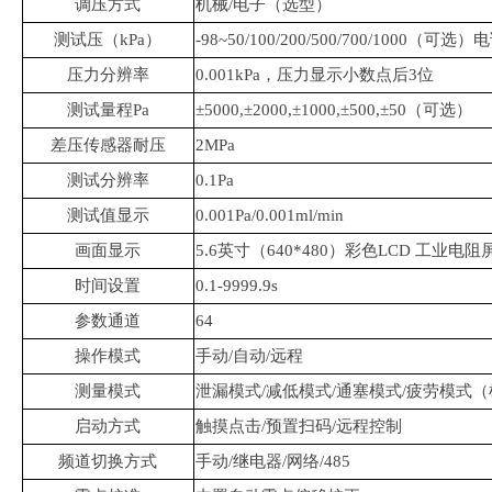
调压方式
机械/电子（选型）
测试压（kPa）
-98~50/100/200/500/700/1000（可
压力分辨率
0.001kPa，压力显示小数点后3位
测试量程Pa
±5000,±2000,±1000,±500,±50（可选）
差压传感器耐压
2MPa
测试分辨率
0.1Pa
测试值显示
0.001Pa/0.001ml/min
画面显示
5.6英寸（640*480）彩色LCD 工业电阻
时间设置
0.1-9999.9s
参数通道
64
操作模式
手动/自动/远程
测量模式
泄漏模式/减低模式/通塞模式/疲劳模式
启动方式
触摸点击/预置扫码/远程控制
频道切换方式
手动/继电器/网络/485