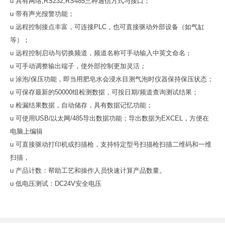
u 具有网络,RS232,RS485三种通信方式与接口；
u 带有声光报警功能；
u 远程控制接点丰富，可连接PLC，也可直接驱动外部设备（如气缸
等）；
u 远程控制启动与切换频道，频道名称可手动输入中英文命名；
u 可手动调整输出端子，使外部控制更加灵活；
u 涂泡/保压功能，即当用肥皂水会浸水目测气泡时仪器保持保压状态；
u 可保存最新的50000组检测数据，可按日期/频道查询测试结果；
u 检漏结果数据，自动储存，具有数据记忆功能；
u 可使用USB/以太网/485导出数据功能；导出数据为EXCEL，方便在
电脑上编辑
u 可直接驱动打印机或扫描枪，支持特定型号扫描枪扫描二维码和一维
扫描，
u 产品计数：帮助工艺和操作人员快速计算产品数量。
u 低电压测试：DC24V安全电压