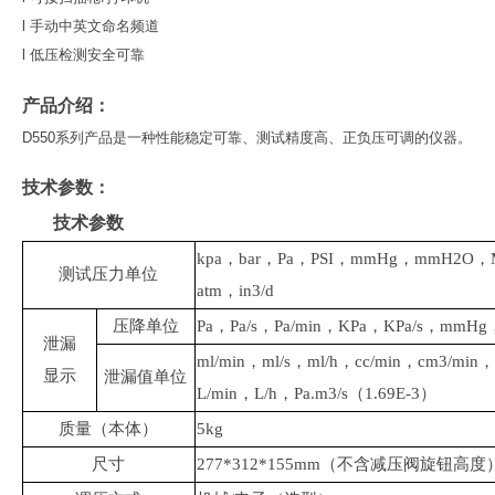
l 手动中英文命名频道
l 低压检测安全可靠
产品介绍：
D550系列产品是一种性能稳定可靠、测试精度高、正负压可调的仪器。
技术参数：
技术参数
kpa，bar，Pa，PSI，mmHg，mmH2O，M
测试压力单位
atm，in3/d
压降单位
Pa，Pa/s，Pa/min，KPa，KPa/s，mmH
泄漏
ml/min，ml/s，ml/h，cc/min，cm3/mi
显示
泄漏值单位
L/min，L/h，Pa.m3/s（1.69E-3）
质量（本体）
5kg
尺寸
277*312*155mm（不含减压阀旋钮高度