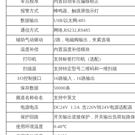
零点校准
内置自动零点偏移校正
报警方式
蜂鸣器、触摸屏指示灯
数据输出
USB/以太网/485
通信方式
网络,RS232,RS485
辅助气动驱动
2路，电磁阀输出，夹紧选项
温度补偿
内置温度补偿模块
打印机
支持标签打印机（选配）
扫描器
支持特定型号二维码和一维扫描
I/O控制接口
16路输入，16路输出
保存数据
50000条
频道名称命名
支持中英文
电源电压
DC24V 1.5A 含220V转24V电源适配器
保护回路
开关输出逆接保护，开关输出负荷短路保
使用环境温度
0-40℃