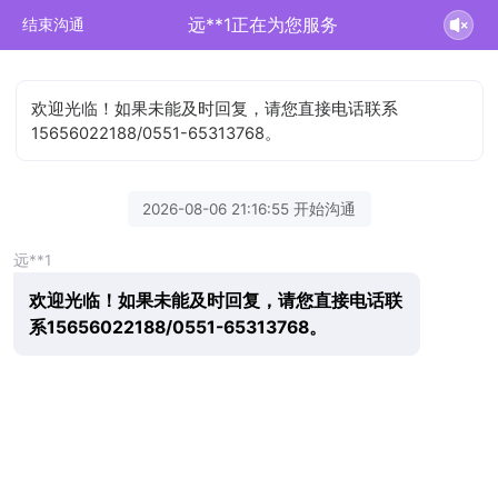
远**1正在为您服务
结束沟通
欢迎光临！如果未能及时回复，请您直接电话联系
15656022188/0551-65313768。
2026-08-06 21:16:55 开始沟通
远**1
欢迎光临！如果未能及时回复，请您直接电话联
系15656022188/0551-65313768。