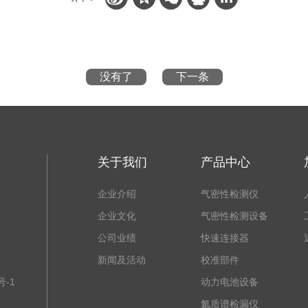
没有了
下一条
关于我们
产品中心
企业介绍
气密性检测仪
企业文化
气密性检测设备
公司业绩
快速连接器
新闻及活动
校准部件
号-1
动力电池设备
氦质谱检漏仪