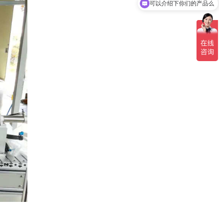
可以介绍下你们的产品么