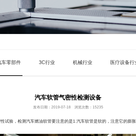
汽车零部件
3C行业
机械行业
医疗设备行
汽车软管气密性检测设备
发布日期：2019-07-18 浏览次数：15235
性试验，检测汽车燃油软管要注意的是1.汽车软管是软的，注意它的膨胀