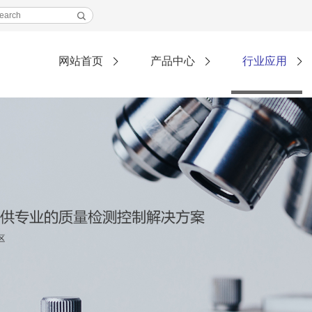
网站首页
产品中心
行业应用