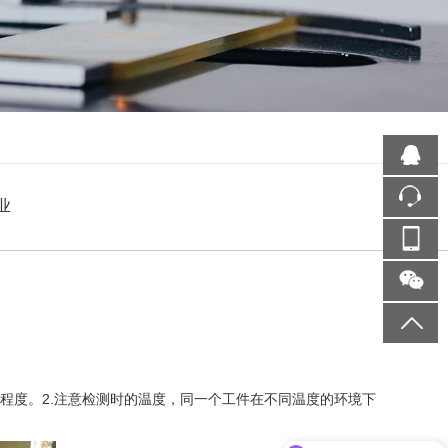
业
程度。2.注意检测时的温度，同一个工件在不同温度的环境下